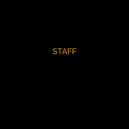
STAFF
Tres Sonido - Todos los derechos reservados © 2019 |
Manuela Pedraza 5530 Oficina 1, CABA, Buenos Aires · (+54)